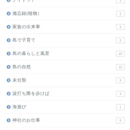
1
備忘録(植物）
2
家族の出来事
9
島で子育て
5
島の暮らしと風景
20
島の自然
15
未分類
9
波打ち際を歩けば
4
海遊び
1
神社のお仕事
6