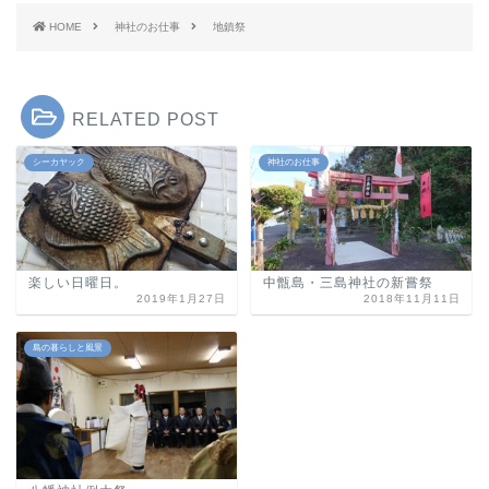
HOME
神社のお仕事
地鎮祭
RELATED POST
シーカヤック
神社のお仕事
楽しい日曜日。
中甑島・三島神社の新嘗祭
2019年1月27日
2018年11月11日
島の暮らしと風景