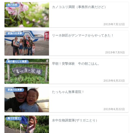
島の自然
カノコユリ満開（事務所の裏だけど）
2019年7月12日
家族の出来事
リーネ師匠がデンマークからやってきた！
2019年7月9日
島の暮らしと風景
早朝！突撃体験 牛の朝ごはん。
2019年6月23日
家族の出来事
たっちゃん無事退院！
2019年6月22日
島で子育て
水中生物調査隊(ザリガニとり）