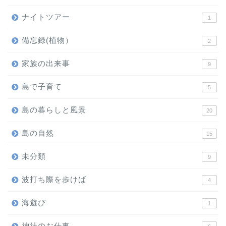
ナイトツアー
1
備忘録(植物）
2
家族の出来事
9
島で子育て
5
島の暮らしと風景
20
島の自然
15
未分類
9
波打ち際を歩けば
4
海遊び
1
神社のお仕事