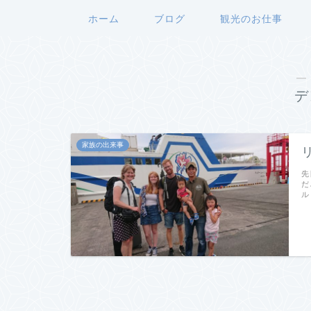
ホーム
ブログ
観光のお仕事
―
デ
家族の出来事
先
だ
ル