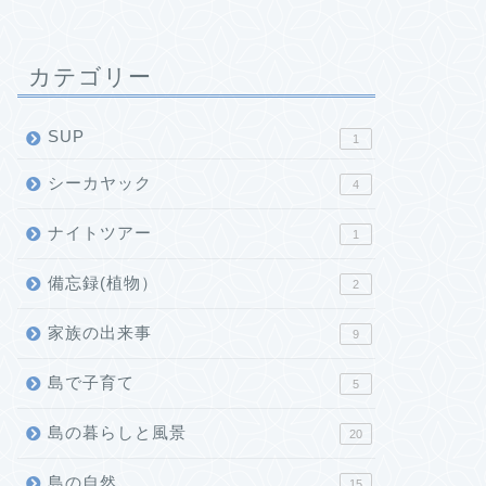
カテゴリー
SUP
1
シーカヤック
4
ナイトツアー
1
備忘録(植物）
2
家族の出来事
9
島で子育て
5
島の暮らしと風景
20
島の自然
15