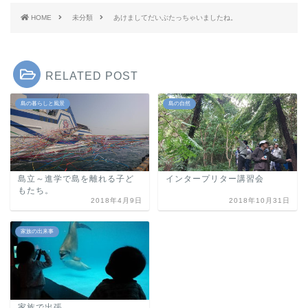
HOME
未分類
あけましてだいぶたっちゃいましたね。
RELATED POST
島の暮らしと風景
島の自然
島立～進学で島を離れる子ど
インタープリター講習会
もたち。
2018年4月9日
2018年10月31日
家族の出来事
家族で出張。