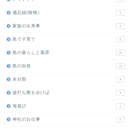
備忘録(植物）
2
家族の出来事
9
島で子育て
5
島の暮らしと風景
20
島の自然
15
未分類
9
波打ち際を歩けば
4
海遊び
1
神社のお仕事
6