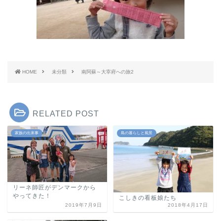
HOME
未分類
南阿蘇～大宰府への旅2
RELATED POST
家族の出来事
島の暮らしと風景
リーネ師匠がデンマークから
やってきた！
こしきの看板娘たち
2019年7月9日
2018年4月17日