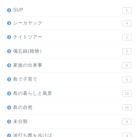
SUP
1
シーカヤック
4
ナイトツアー
1
備忘録(植物）
2
家族の出来事
9
島で子育て
5
島の暮らしと風景
20
島の自然
15
未分類
9
波打ち際を歩けば
4