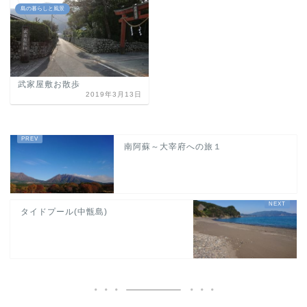
島の暮らしと風景
武家屋敷お散歩
2019年3月13日
南阿蘇～大宰府への旅１
タイドプール(中甑島)