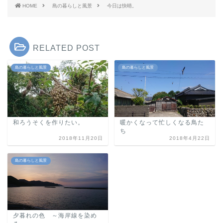
HOME
島の暮らしと風景
今日は快晴。
RELATED POST
島の暮らしと風景
島の暮らしと風景
和ろうそくを作りたい。
暖かくなって忙しくなる鳥た
ち
2018年11月20日
2018年4月22日
島の暮らしと風景
夕暮れの色 ～海岸線を染め