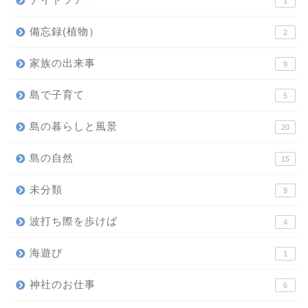
1
備忘録(植物）
2
家族の出来事
9
島で子育て
5
島の暮らしと風景
20
島の自然
15
未分類
9
波打ち際を歩けば
4
海遊び
1
神社のお仕事
6